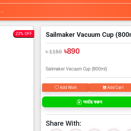
Sailmaker Vacuum Cup (800
23% OFF
৳890
৳ 1150
Sailmaker Vacuum Cup (800ml)
Add Wish
Add Cart
অর্ডার করুন
Share With: