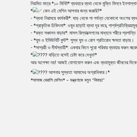
নিয়মিত মাত্র *১০ মিনিট* ব্যবহারে ব্যথা থেকে মুক্তি মিলবে ইনশাল
*
কেন এই মেশিন আপনার জন্য জরুরি?*
- *ব্যথা নিরাময়ে কার্যকরী*: ঘাড় থেকে পা পর্যন্ত যেকোনো অংশের ব্
- *প্রাকৃতিক চিকিৎসা*: ওষুধ ছাড়াই ব্যথা দূর করে, পার্শ্বপ্রতিক্রিয়াম
- *রক্ত সঞ্চালন বাড়ায়*: মাসল রিল্যাক্সেশনের মাধ্যমে শরীরে প্রশান্
- *ঘুম ও ইমিউনিটি বুস্ট*: সুস্থ ঘুম ও রোগ প্রতিরোধ ক্ষমতা বাড়ায়।
- *সাশ্রয়ী ও দীর্ঘস্থায়ী*: একবার কিনে পুরো পরিবার ব্যবহার করুন বছর
*
বাড়িতে বসেই চেষ্টা করে দেখুন!*
আর অপেক্ষা নয়! আজই যোগাযোগ করুন এবং ব্যথামুক্ত জীবনের দিকে
*
আপনার সুস্থতা আমাদের অগ্রাধিকার।*
*মাসাজ থেরাপি মেশিন* – যন্ত্রণাকে বলুন "বিদায়!"