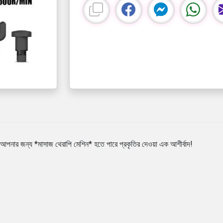
া? আপনার জন্য *মাসাজ থেরাপি মেশিন* হতে পারে প্রকৃতির দেওয়া এক আশীর্বাদ!