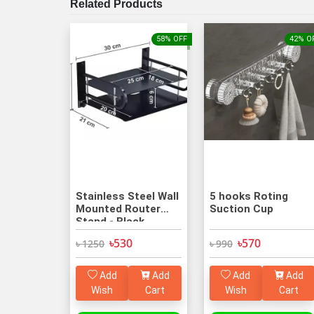
Related Products
58% OFF
42% O
Stainless Steel Wall
5 hooks Roting
Mounted Router
Suction Cup
Stand - Black
৳530
৳570
৳ 1250
৳ 990
Add
Add
Add
Add
Wish
Cart
Wish
Cart