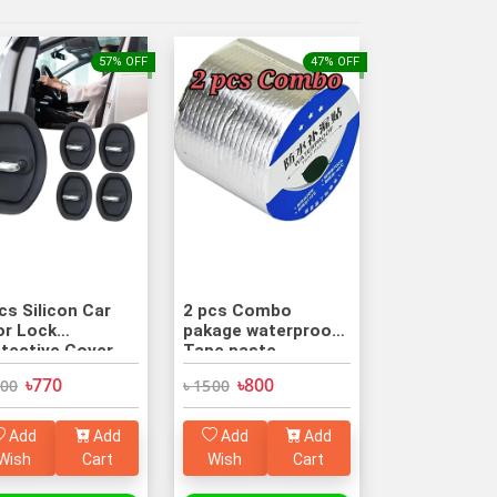
57% OFF
47% OFF
icon Car
2 pcs Combo
r Lock
pakage waterproof
tective Cover
Tape paste
৳770
৳800
800
৳ 1500
Add
Add
Add
Add
Wish
Cart
Wish
Cart