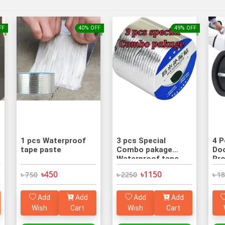
FF
40% OFF
49% OFF
1 pcs Waterproof
3 pcs Special
4 Pcs Sil
tape paste
Combo pakage
Doo
Waterproof tape
Pro
paste
৳450
৳1150
৳ 750
৳ 2250
৳ 1
Add
Add
Add
Add
Wish
Cart
Wish
Cart