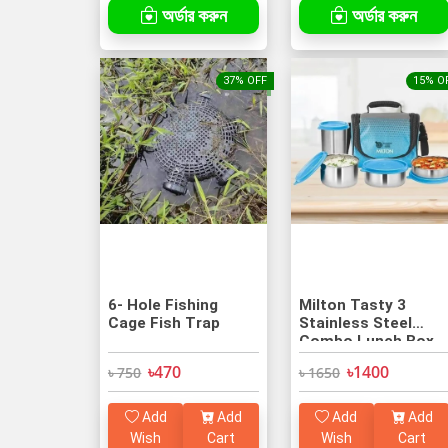
অর্ডার করুন
অর্ডার করুন
37% OFF
15% O
6- Hole Fishing
Milton Tasty 3
Cage Fish Trap
Stainless Steel
Combo Lunch Box
with Tumbler
৳470
৳1400
৳ 750
৳ 1650
Add
Add
Add
Add
Wish
Cart
Wish
Cart