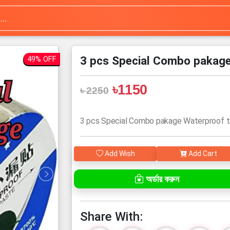
3 pcs Special Combo pakage
49% OFF
৳1150
৳ 2250
3 pcs Special Combo pakage Waterproof 
Add Wish
Add Cart
অর্ডার করুন
Share With: